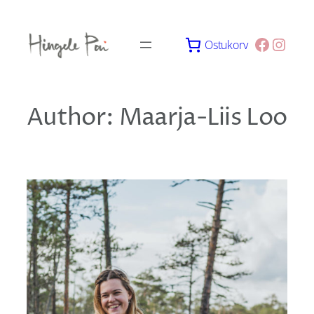
Skip
to
Facebo
Insta
Ostukorv
content
Author:
Maarja-Liis Loo