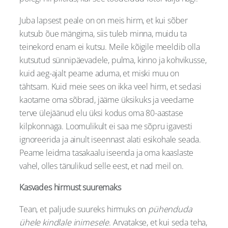
Juba lapsest peale on on meis hirm, et kui sõber
kutsub õue mängima, siis tuleb minna, muidu ta
teinekord enam ei kutsu. Meile kõigile meeldib olla
kutsutud sünnipäevadele, pulma, kinno ja kohvikusse,
kuid aeg-ajalt peame aduma, et miski muu on
tähtsam. Kuid meie sees on ikka veel hirm, et sedasi
kaotame oma sõbrad, jääme üksikuks ja veedame
terve ülejäänud elu üksi kodus oma 80-aastase
kilpkonnaga. Loomulikult ei saa me sõpru igavesti
ignoreerida ja ainult iseennast alati esikohale seada.
Peame leidma tasakaalu iseenda ja oma kaaslaste
vahel, olles tänulikud selle eest, et nad meil on.
Kasvades hirmust suuremaks
Tean, et paljude suureks hirmuks on
pühenduda
ühele kindlale inimesele
. Arvatakse, et kui seda teha,