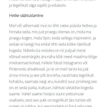
ja tegelikult väga vajalik ja edasiviiv.
Hetke väärtustamine
Meil või vähemasti mul on tihti raske püsida hetkes ja
hinnata seda, mis just praegu olemas on, mida ma
praegu kogen, mida õpin, keda sellega inspireerin. Ja
sedasi ei lasegi ma endal tihti seda kõike täielikult
kogeda. Näiteks ka reisides on nii paljud meist
võtnud eesmärgiks ära näha kõik need maailma kõige
imelisemad kohad, millele fotod Instagramis või
Pinterestis ahvatlevad. Ja nii on meil tarvis ka just
sinna minna ja see pilt ära teha, nautimata tegelikult
kohalolu, saamata isegi aru, kuivõrd suur privileeg see
on, et seda paika, kultuuri, nähtust üleüldse kogeda
saame. Vahel saame hoopis suure pettumuse
osaliseks, sest see paik on tegelikult täis turiste või
polegi nii piltilus, kui see töödeldud fotol välja nägi.