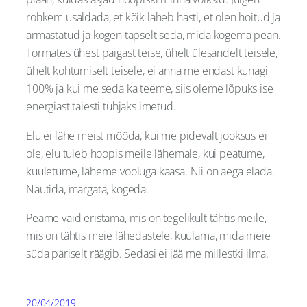
rohkem usaldada, et kõik läheb hästi, et olen hoitud ja
armastatud ja kogen täpselt seda, mida kogema pean.
Tormates ühest paigast teise, ühelt ülesandelt teisele,
ühelt kohtumiselt teisele, ei anna me endast kunagi
100% ja kui me seda ka teeme, siis oleme lõpuks ise
energiast täiesti tühjaks imetud.
Elu ei lähe meist mööda, kui me pidevalt jooksus ei
ole, elu tuleb hoopis meile lähemale, kui peatume,
kuuletume, läheme vooluga kaasa. Nii on aega elada.
Nautida, märgata, kogeda.
Peame vaid eristama, mis on tegelikult tähtis meile,
mis on tähtis meie lähedastele, kuulama, mida meie
süda päriselt räägib. Sedasi ei jää me millestki ilma.
20/04/2019