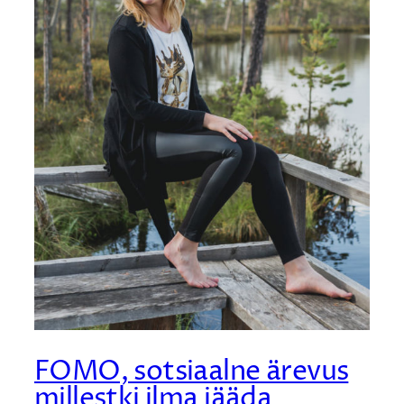
FOMO, sotsiaalne ärevus
millestki ilma jääda