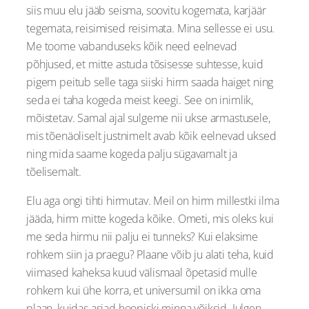
siis muu elu jääb seisma, soovitu kogemata, karjäär
tegemata, reisimised reisimata. Mina sellesse ei usu.
Me toome vabanduseks kõik need eelnevad
põhjused, et mitte astuda tõsisesse suhtesse, kuid
pigem peitub selle taga siiski hirm saada haiget ning
seda ei taha kogeda meist keegi. See on inimlik,
mõistetav. Samal ajal sulgeme nii ukse armastusele,
mis tõenäoliselt justnimelt avab kõik eelnevad uksed
ning mida saame kogeda palju sügavamalt ja
tõelisemalt.
Elu aga ongi tihti hirmutav. Meil on hirm millestki ilma
jääda, hirm mitte kogeda kõike. Ometi, mis oleks kui
me seda hirmu nii palju ei tunneks? Kui elaksime
rohkem siin ja praegu? Plaane võib ju alati teha, kuid
viimased kaheksa kuud välismaal õpetasid mulle
rohkem kui ühe korra, et universumil on ikka oma
plaan, kuidas asjad hoopiski minna võiksid. Julgen