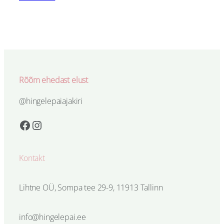
Rõõm ehedast elust
@hingelepaiajakiri
Facebook
Instagram
Kontakt
Lihtne OÜ, Sompa tee 29-9, 11913 Tallinn
info@hingelepai.ee