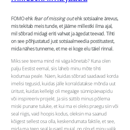
FOMO ehk
fear of missing out
ehk sotsiaalne ärevus,
mis tekitab meis tunde, et jääme millestki ilma ajal,
mil sõbrad midagi eriti vahvat ja ägedat teevad. Tihti
on see põhjustatud just sotsiaalmeedia postitustest,
mida nähes tunneme, et me ei koge elu täiel rinnal.
Miks see teema mind nii väga kõnetab? Kuna olen
palju Eestist eemal, siis läheb minu mõte tihti
kodumaa peale. Näen, kuidas sõbrad saadavad korda
imelisi tegusid, kuidas jälle korraldatakse mõnda uut
üritust, kuidas kellelgi oli megaäge sünnipäevapidu
või inspireeriv projekt. Ja siis süttib minus põlema
miski punane tuluke, et kui ma ei oleks praegu siin või
seal riigis, vaid hoopis kodus, oleksin ma saanud
kõigest sellest osa olla, keskendumata faktile, et see,
mida ma teen seal kusagil mujal, on olnud minu valik