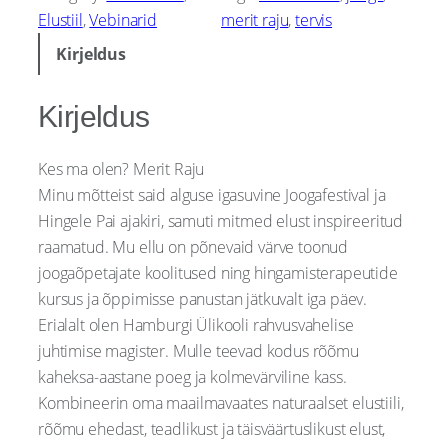
j
Elustiil
, 
Vebinarid
merit raju
, 
tervis
a
Kirjeldus
s
t
Kirjeldus
a
v
Kes ma olen? Merit Raju
j
Minu mõtteist said alguse igasuvine Joogafestival ja
a
Hingele Pai ajakiri, samuti mitmed elust inspireeritud
p
raamatud. Mu ellu on põnevaid värve toonud
r
joogaõpetajate koolitused ning hingamisterapeutide
a
kursus ja õppimisse panustan jätkuvalt iga päev.
k
Erialalt olen Hamburgi Ülikooli rahvusvahelise
t
juhtimise magister. Mulle teevad kodus rõõmu
i
kaheksa-aastane poeg ja kolmevärviline kass.
l
Kombineerin oma maailmavaates naturaalset elustiili,
i
rõõmu ehedast, teadlikust ja täisväärtuslikust elust,
n