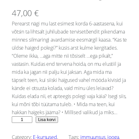
47,00
€
Perearst nägi mu last esimest korda 6-aastasena, kui
võtsin ta lihtsalt juhilubade tervisetõendit pikendama
minnes silmaringi avardamise eesmärgil kaasa. “Kas te
üldse haiged polegi?” küsis arst kulme kergitades.
“Oleme ikka, …aga mitte nii tõsiselt …ega pikalt,”
vastasin. Kuidas end tervena hoida, on mu elustiil ja
mida ka jagan nii palju kui jaksan. Aga mida ma
täpselt teen, kui siiski haigused vahel mööda kivisid ja
kände ei otsusta kolada, vaid minu üles leiavad?
Kuidas elada nii, et apteegis polegi vaja käia? Isegi siis,
kui mõni tõbi tüütama tuleb. • Mida ma teen, kui
hakkan haigeks jääma? • Millised valikud ja miks…
P
Lisa korvi
a
l
Category:
E-kursused
, 
Tags:
immuunsus
, 
jooga
, 