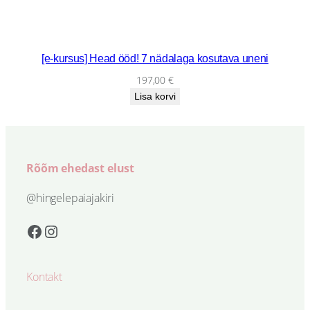
t
t
e
[e-kursus] Head ööd! 7 nädalaga kosutava uneni
s
197,00
€
a
Lisa korvi
a
b
+
3
Rõõm ehedast elust
0
m
@hingelepaiajakiri
i
Facebook
Instagram
n
v
e
Kontakt
s
t