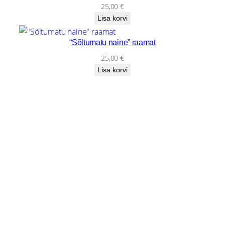
e
25,00
€
n
Lisa korvi
,
k
“Sõltumatu naine” raamat
u
25,00
€
i
Lisa korvi
m
õ
n
i
t
õ
b
i
m
u
k
ä