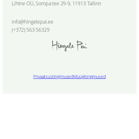
Lihtne OÜ, Sompa tee 29-9, 11913 Tallinn
l
u
info@hingelepai.ee
s
(+372) 563 56329
s
i
n
u
g
a
Privaatsustingimused
Müügitingimused
k
o
g
u
s