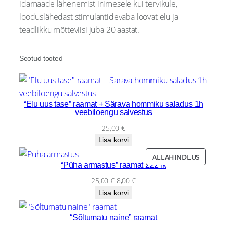
idamaade lähenemist inimesele kui tervikule,
e
looduslähedast stimulantidevaba loovat elu ja
2
teadlikku mõtteviisi juba 20 aastat.
h
v
i
Seotud tooted
d
e
o
“Elu uus tase” raamat + Särava hommiku saladus 1h
:
veebiloengu salvestus
M
25,00
€
i
Lisa korvi
d
PRODU
ALLAHINDLUS
a
“Püha armastus” raamat 222 lk
ON
m
SALE
Original
Current
25,00
€
8,00
€
a
price
price
Lisa korvi
t
was:
is:
e
25,00 €.
8,00 €.
“Sõltumatu naine” raamat