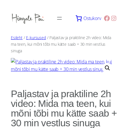
Skip
to
Facebo
Insta
Ostukorv
content
Esileht
/
E-kursused
/ Paljastav ja praktiline 2h video: Mida
ma teen, kui mõni tõbi mu kätte saab + 30 min vestlus
sinuga
Paljastav ja praktiline 2h
video: Mida ma teen, kui
mõni tõbi mu kätte saab +
30 min vestlus sinuga