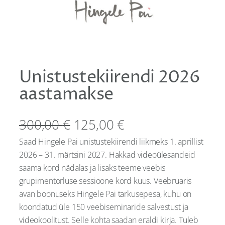
Unistustekiirendi 2026
aastamakse
O
C
300,00
€
125,00
€
Saad Hingele Pai unistustekiirendi liikmeks 1. aprillist
r
u
2026 – 31. märtsini 2027. Hakkad videoülesandeid
i
r
saama kord nädalas ja lisaks teeme veebis
grupimentorluse sessioone kord kuus. Veebruaris
g
r
avan boonuseks Hingele Pai tarkusepesa, kuhu on
i
e
koondatud üle 150 veebiseminaride salvestust ja
videokoolitust. Selle kohta saadan eraldi kirja. Tuleb