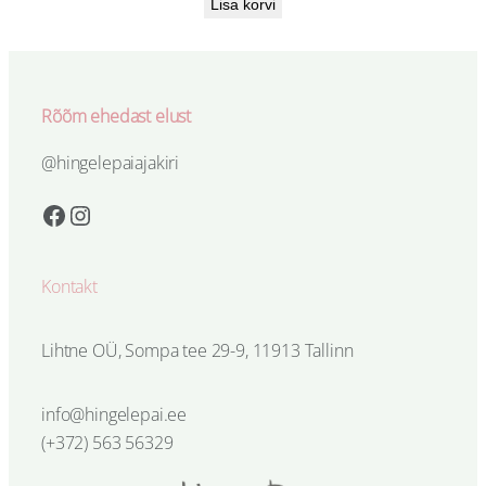
Lisa korvi
Rõõm ehedast elust
@hingelepaiajakiri
Facebook
Instagram
Kontakt
Lihtne OÜ, Sompa tee 29-9, 11913 Tallinn
info@hingelepai.ee
(+372) 563 56329