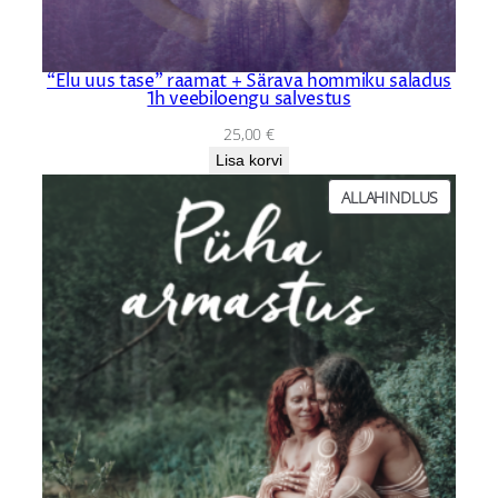
g
u
s
“Elu uus tase” raamat + Särava hommiku saladus
1h veebiloengu salvestus
25,00
€
Lisa korvi
PRODUC
ALLAHINDLUS
ON
SALE