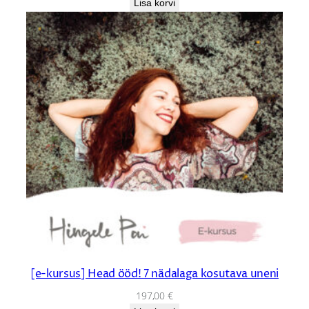
Lisa korvi
[e-kursus] Head ööd! 7 nädalaga kosutava uneni
197,00
€