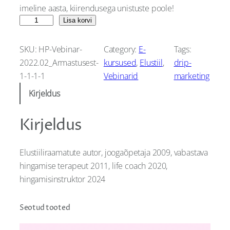
n
n
imeline aasta, kiirendusega unistuste poole!
a
t
U
Lisa korvi
n
l
p
i
SKU:
HP-Vebinar-
Category:
E-
Tags:
s
p
r
2022.02_Armastusest-
kursused
, 
Elustiil
, 
drip-
t
1-1-1-1
Vebinarid
marketing
r
i
u
Kirjeldus
s
i
c
t
Kirjeldus
c
e
e
k
e
i
Elustiiliraamatute autor, joogaõpetaja 2009, vabastava
i
hingamise terapeut 2011, life coach 2020,
w
s
i
hingamisinstruktor 2024
r
a
:
e
n
Seotud tooted
s
1
d