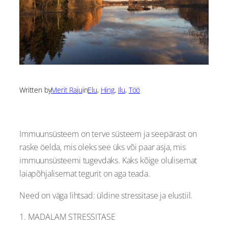
Written by
Merit Raju
in
Elu
, 
Hing
, 
Ilu
, 
Töö
Immuunsüsteem on terve süsteem ja seepärast on
raske öelda, mis oleks see üks või paar asja, mis
immuunsüsteemi tugevdaks. Kaks kõige olulisemat
laiapõhjalisemat tegurit on aga teada.
Need on väga lihtsad: üldine stressitase ja elustiil.
1. MADALAM STRESSITASE