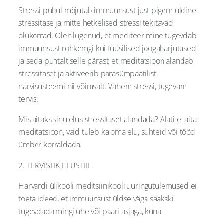
Stressi puhul mõjutab immuunsust just pigem üldine
stressitase ja mitte hetkelised stressi tekitavad
olukorrad. Olen lugenud, et mediteerimine tugevdab
immuunsust rohkemgi kui füüsilised joogaharjutused
ja seda puhtalt selle pärast, et meditatsioon alandab
stressitaset ja aktiveerib parasümpaatilist
närvisüsteemi nii võimsalt. Vähem stressi, tugevam
tervis.
Mis aitaks sinu elus stressitaset alandada? Alati ei aita
meditatsioon, vaid tuleb ka oma elu, suhteid või tööd
ümber korraldada.
2. TERVISLIK ELUSTIIL
Harvardi ülikooli meditsiinikooli uuringutulemused ei
toeta ideed, et immuunsust üldse väga saakski
tugevdada mingi ühe või paari asjaga, kuna