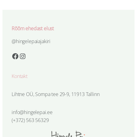
Rõõm ehedast elust
@hingelepaiajakiri
Facebook
Instagram
Kontakt
Lihtne OÜ, Sompa tee 29-9, 11913 Tallinn
info@hingelepai.ee
(+372) 563 56329