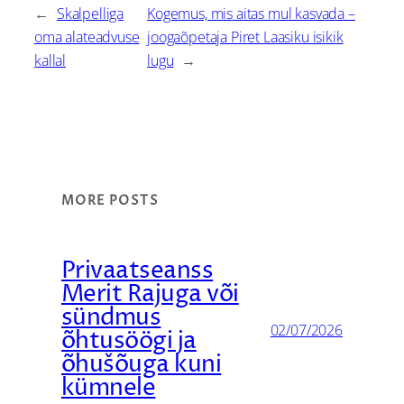
←
Skalpelliga
Kogemus, mis aitas mul kasvada –
oma alateadvuse
joogaõpetaja Piret Laasiku isikik
kallal
lugu
→
MORE POSTS
Privaatseanss
Merit Rajuga või
sündmus
02/07/2026
õhtusöögi ja
õhušõuga kuni
kümnele