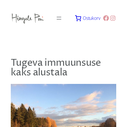
Skip
to
Facebo
Insta
Ostukorv
content
Tugeva immuunsuse
kaks alustala