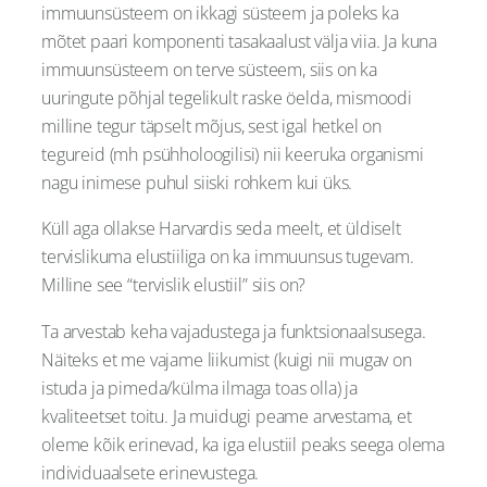
immuunsüsteem on ikkagi süsteem ja poleks ka
mõtet paari komponenti tasakaalust välja viia. Ja kuna
immuunsüsteem on terve süsteem, siis on ka
uuringute põhjal tegelikult raske öelda, mismoodi
milline tegur täpselt mõjus, sest igal hetkel on
tegureid (mh psühholoogilisi) nii keeruka organismi
nagu inimese puhul siiski rohkem kui üks.
Küll aga ollakse Harvardis seda meelt, et üldiselt
tervislikuma elustiiliga on ka immuunsus tugevam.
Milline see “tervislik elustiil” siis on?
Ta arvestab keha vajadustega ja funktsionaalsusega.
Näiteks et me vajame liikumist (kuigi nii mugav on
istuda ja pimeda/külma ilmaga toas olla) ja
kvaliteetset toitu. Ja muidugi peame arvestama, et
oleme kõik erinevad, ka iga elustiil peaks seega olema
individuaalsete erinevustega.