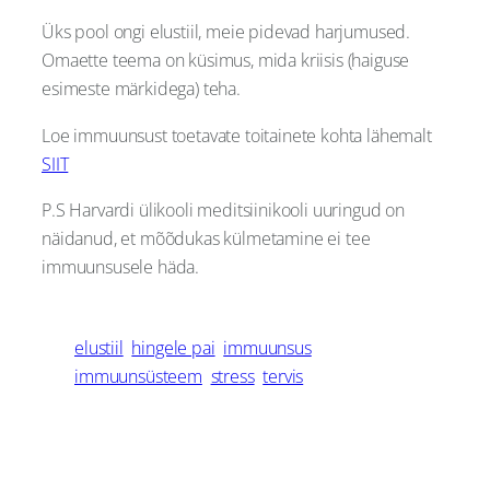
Üks pool ongi elustiil, meie pidevad harjumused.
Omaette teema on küsimus, mida kriisis (haiguse
esimeste märkidega) teha.
Loe immuunsust toetavate toitainete kohta lähemalt
SIIT
P.S Harvardi ülikooli meditsiinikooli uuringud on
näidanud, et mõõdukas külmetamine ei tee
immuunsusele häda.
elustiil
hingele pai
immuunsus
immuunsüsteem
stress
tervis