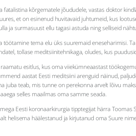
fatalistina kõrgematele jõududele, vastas doktor kindlal
juures, et on esinenud huvitavaid juhtumeid, kus lootu
ulla ja surmasuust ellu tagasi astuda ning selliseid nähtu
a töötamine tema elu üks suuremaid eneseharimisi. Ta l
ndatel, tollase meditsiinitehnikaga, oludes, kus puudu
pes raamatu esitlus, kus oma viiekümneaastast töökogem
mmend aastat Eesti meditsiini arenguid näinud, paljude
 juba teab, mis tunne on perekonna arvelt lõivu makste
e lisaaega selles maailmas oma samme seada.
ga Eesti koronaarkirurgia tipptegijat härra Toomas Sul
lt helisema häälestanud ja kirjutanud oma Suure nime s