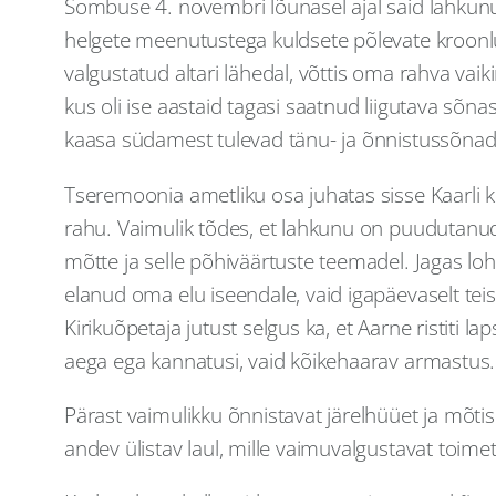
Sombuse 4. novembri lõunasel ajal said lahkunu 
helgete meenutustega kuldsete põlevate kroonlühtr
valgustatud altari lähedal, võttis oma rahva vai
kus oli ise aastaid tagasi saatnud liigutava sõna
kaasa südamest tulevad tänu- ja õnnistussõnad
Tseremoonia ametliku osa juhatas sisse Kaarli k
rahu. Vaimulik tõdes, et lahkunu on puudutanud
mõtte ja selle põhiväärtuste teemadel. Jagas lo
elanud oma elu iseendale, vaid igapäevaselt tei
Kirikuõpetaja jutust selgus ka, et Aarne ristiti l
aega ega kannatusi, vaid kõikehaarav armastus. Õ
Pärast vaimulikku õnnistavat järelhüüet ja mõtisk
andev ülistav laul, mille vaimuvalgustavat toime