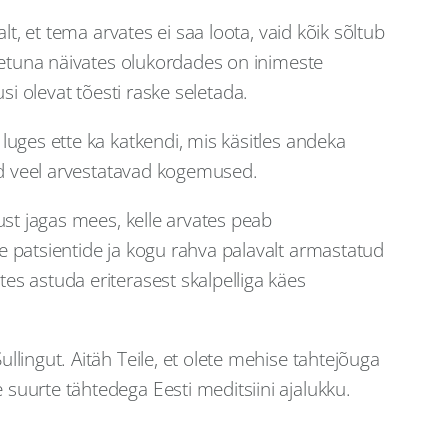
t, et tema arvates ei saa loota, vaid kõik sõltub
setuna näivates olukordades on inimeste
si olevat tõesti raske seletada.
uges ette ka katkendi, mis käsitles andeka
sid veel arvestatavad kogemused.
ust jagas mees, kelle arvates peab
 patsientide ja kogu rahva palavalt armastatud
s astuda eriterasest skalpelliga käes
lingut. Aitäh Teile, et olete mehise tahtejõuga
uurte tähtedega Eesti meditsiini ajalukku.