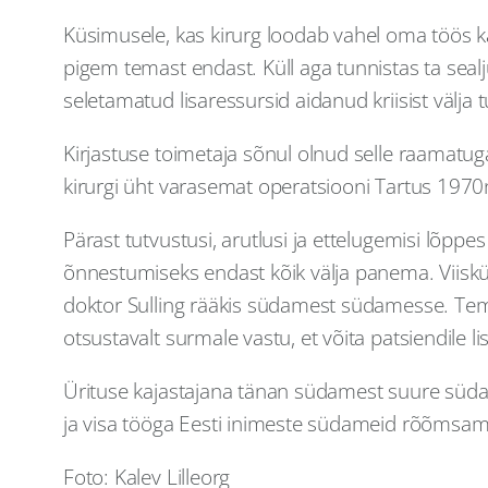
Küsimusele, kas kirurg loodab vahel oma töös ka 
pigem temast endast. Küll aga tunnistas ta seal
seletamatud lisaressursid aidanud kriisist välja t
Kirjastuse toimetaja sõnul olnud selle raamatug
kirurgi üht varasemat operatsiooni Tartus 1970
Pärast tutvustusi, arutlusi ja ettelugemisi lõp
õnnestumiseks endast kõik välja panema. Viiskü
doktor Sulling rääkis südamest südamesse. Tema
otsustavalt surmale vastu, et võita patsiendil
Ürituse kajastajana tänan südamest suure südame
ja visa tööga Eesti inimeste südameid rõõmsama
Foto: Kalev Lilleorg