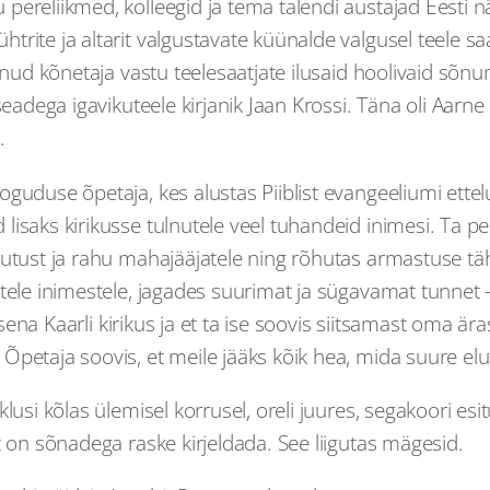
pereliikmed, kolleegid ja tema talendi austajad Eesti 
ite ja altarit valgustavate küünalde valgusel teele saata.
kinud kõnetaja vastu teelesaatjate ilusaid hoolivaid sõ
seadega igavikuteele kirjanik Jaan Krossi. Täna oli Aarn
.
oguduse õpetaja, kes alustas Piiblist evangeeliumi ette
 lisaks kirikusse tulnutele veel tuhandeid inimesi. Ta
hutust ja rahu mahajääjatele ning rõhutas armastuse täh
stele inimestele, jagades suurimat ja sügavamat tunnet
apsena Kaarli kirikus ja et ta ise soovis siitsamast oma 
petaja soovis, et meile jääks kõik hea, mida suure elut
lusi kõlas ülemisel korrusel, oreli juures, segakoori esi
t on sõnadega raske kirjeldada. See liigutas mägesid.