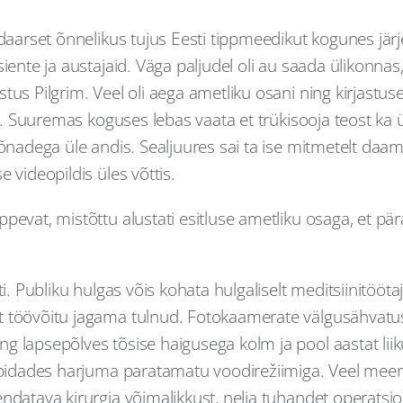
endaarset õnnelikus tujus Eesti tippmeedikut kogunes j
nte ja austajaid. Väga paljudel oli au saada ülikonnas, so
tus Pilgrim. Veel oli aega ametliku osani ning kirjastu
pilt. Suuremas koguses lebas vaata et trükisooja teost 
sõnadega üle andis. Sealjuures sai ta ise mitmetelt daam
 videopildis üles võttis.
pevat, mistõttu alustati esitluse ametliku osaga, et pä
ti. Publiku hulgas võis kohata hulgaliselt meditsiinitööta
 töövõitu jagama tulnud. Fotokaamerate välgusähvatuste
g lapsepõlves tõsise haigusega kolm ja pool aastat lii
, pidades harjuma paratamatu voodirežiimiga. Veel meenu
ndatava kirurgia võimalikkust, nelja tuhandet operatsioo