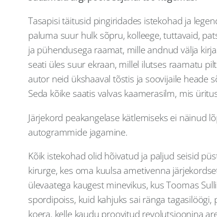
Tasapisi täitusid pingiridades istekohad ja leg
paluma suur hulk sõpru, kolleege, tuttavaid, patsie
ja pühendusega raamat, mille andnud välja kirjas
seati üles suur ekraan, millel ilutses raamatu 
autor neid ükshaaval tõstis ja soovijaile heade 
Seda kõike saatis valvas kaamerasilm, mis ürituse
Järjekord peakangelase kätlemiseks ei näinud lõp
autogrammide jagamine.
Kõik istekohad olid hõivatud ja paljud seisid püs
kirurge, kes oma kuulsa ametivenna järjekordset
ülevaatega kaugest minevikus, kus Toomas Sullin
spordipoiss, kuid kahjuks sai ränga tagasilöögi
koera, kelle kaudu proovitud revolutsioonina are