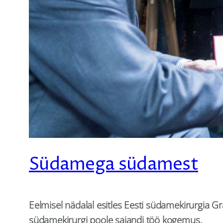
Südamega südamest
Eelmisel nädalal esitles Eesti südamekirurgia
südamekirurgi poole sajandi töö kogemus.