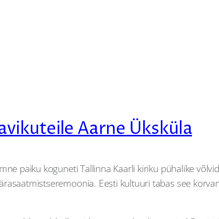
igavikuteile Aarne Üksküla
e paiku koguneti Tallinna Kaarli kiriku pühalike võlvide a
ärasaatmistseremoonia. Eesti kultuuri tabas see korvam