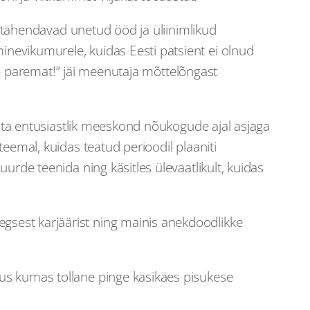
a tähendavad unetud ööd ja üliinimlikud
nevikumurele, kuidas Eesti patsient ei olnud
rib paremat!” jäi meenutaja mõttelõngast
a ta entusiastlik meeskond nõukogude ajal asjaga
eemal, kuidas teatud perioodil plaaniti
urde teenida ning käsitles ülevaatlikult, kuidas
sest karjäärist ning mainis anekdoodlikke
us kumas tollane pinge käsikäes pisukese