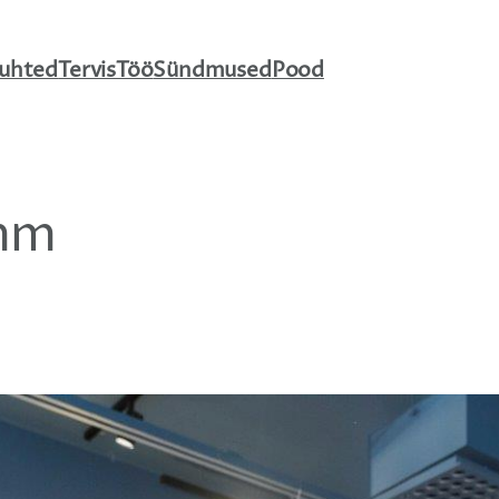
uhted
Tervis
Töö
Sündmused
Pood
mm