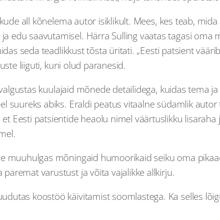
lkude all kõnelema autor isiklikult. Mees, kes teab, mid
 edu saavutamisel. Härra Sulling vaatas tagasi oma mi
idas seda teadlikkust tõsta üritati. „Eesti patsient vää
ste liiguti, kuni olud paranesid.
er valgustas kuulajaid mõnede detailidega, kuidas tema j
 suureks abiks. Eraldi peatus vitaalne südamlik autor t
Eesti patsientide heaolu nimel väärtuslikku lisaraha ju
mel.
ele muuhulgas mõningaid humoorikaid seiku oma pikaaeg
remat varustust ja võita vajalikke allkirju.
dutas koostöö käivitamist soomlastega. Ka selles lõig