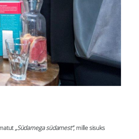
amatut
„Südamega südamest”
, mille sisuks