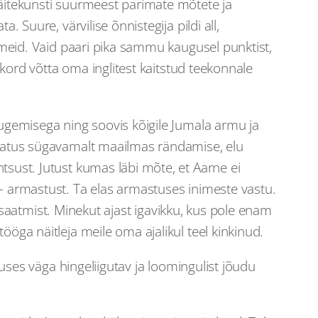
näitekunsti suurmeest parimate mõtete ja
 Suure, värvilise õnnistegija pildi all,
numeid. Vaid paari pika sammu kaugusel punktist,
e kord võtta oma inglitest kaitstud teekonnale
lugemisega ning soovis kõigile Jumala armu ja
 peatus sügavamalt maailmas rändamise, elu
tsust. Jutust kumas läbi mõte, et Aarne ei
 – armastust. Ta elas armastuses inimeste vastu.
ärasaatmist. Minekut ajast igavikku, kus pole enam
ööga näitleja meile oma ajalikul teel kinkinud.
tuses väga hingeliigutav ja loomingulist jõudu