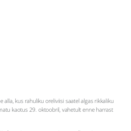
lla, kus rahuliku oreliviisi saatel algas rikkaliku
atu kaotus 29. oktoobril, vahetult enne harrast