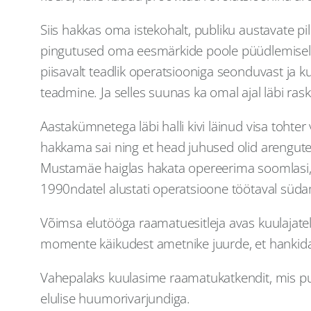
Siis hakkas oma istekohalt, publiku austavate pi
pingutused oma eesmärkide poole püüdlemisel ja
piisavalt teadlik operatsiooniga seonduvast ja ku
teadmine. Ja selles suunas ka omal ajal läbi rasku
Aastakümnetega läbi halli kivi läinud visa toht
hakkama sai ning et head juhused olid arenguteel
Mustamäe haiglas hakata opereerima soomlasi, et 
1990ndatel alustati operatsioone töötaval süda
Võimsa elutööga raamatuesitleja avas kuulajat
momente käikudest ametnike juurde, et hankida pa
Vahepalaks kuulasime raamatukatkendit, mis puu
elulise huumorivarjundiga.