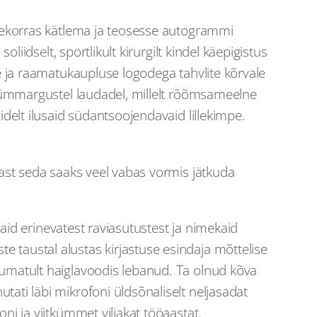
ärjekorras kätlema ja teosesse autogrammi
liidselt, sportlikult kirurgilt kindel käepigistus
se ja raamatukaupluse logodega tahvlite kõrvale
ka ümmargustel laudadel, millelt rõõmsameelne
idelt ilusaid südantsoojendavaid lillekimpe.
rast seda saaks veel vabas vormis jätkuda
jaid erinevatest raviasutustest ja nimekaid
 taustal alustas kirjastuse esindaja mõttelise
kumatult haiglavoodis lebanud. Ta olnud kõva
tati läbi mikrofoni üldsõnaliselt neljasadat
ni ja viitkümmet viljakat tööaastat.