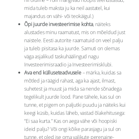
mida tuleb maksta ju ka neil aastatel, kui
majandus on vähi- või teokäigul.)
Õpi juurde investeerimise kohta
, näiteks
alustades minu raamatust, mis on mõeldud just
naistele. Eesti autorite raamatuid on veel palju
ja tuleb pisitasa ka juurde. Samuti on olemas
väga asjalikud taskuhäälingud nagu
Investeerimisraadio ja Investeerimisklubi.
Ava end külluseteadvusele
– märka, kuidas sa
mõtled ja räägid rahast, aga ka ajast, ilmast,
suhetest ja muust ja mida sa nende sõnadega
tegelikult juurde lood. Pane tähele, kas sul on
tunne, et pigem on paljutki puudu ja näiteks kui
keegi küsib, kuidas läheb, vastad õlakehitusega:
“Ei saa kurta.” Kas on aega vähe või hoopiski
ideid palju? Või ongi kõike parasjagu ja sul on
tunne, et oled ise oma valikute perenaine-