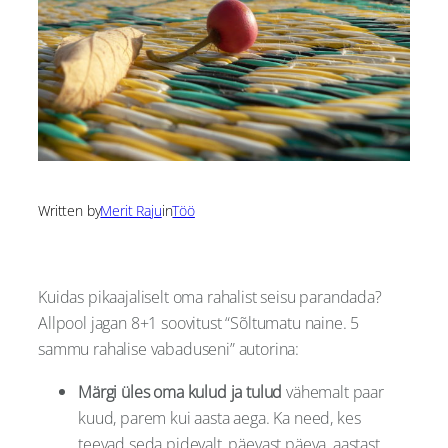
Written by
Merit Raju
in
Töö
Kuidas pikaajaliselt oma rahalist seisu parandada?
Allpool jagan 8+1 soovitust “Sõltumatu naine. 5
sammu rahalise vabaduseni” autorina:
Märgi üles oma kulud ja tulud
vähemalt paar
kuud, parem kui aasta aega. Ka need, kes
teevad seda pidevalt, päevast päeva, aastast