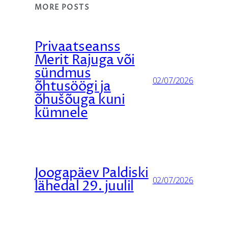
MORE POSTS
Privaatseanss
Merit Rajuga või
sündmus
02/07/2026
õhtusöögi ja
õhušõuga kuni
kümnele
Joogapäev Paldiski
02/07/2026
lähedal 29. juulil