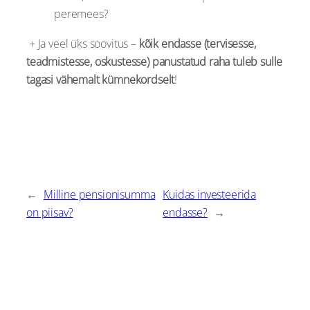
peremees?
+ Ja veel üks soovitus –
kõik endasse (tervisesse,
teadmistesse, oskustesse) panustatud raha tuleb sulle
tagasi vähemalt kümnekordselt
!
←
Milline pensionisumma
Kuidas investeerida
on piisav?
endasse?
→