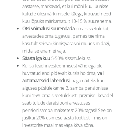
aastasse, märkavad, et kui mõni kuu lüüakse
kulude ülesmärkimisele käega, kipuvad need
kuu lõpuks märkamatult 10-15 % suurenema.
Otsi võimalusi suurendada
oma sissetulekut,
arvestades oma tugevusi, pannes teenima
kasutult seisva (kinnis)vara või müües midagi,
mida ise enam ei vaja.
Säästa iga kuu
5-50% sissetulekust.
Kui sa tead investeerimisest vähe ega ole
huvitatud end pidevalt kursis hoidma,
vali
automaatseid lahendusi
, nagu näiteks kuu
alguses püsiülekanne 3. samba pensionisse
kuni 15% oma sissetulekust. Järgmisel kevadel
saab tuludeklaratsiooni arvestuses
pensionisamba maksetest 20% tagasi! See on
justkui 20% esimese aasta tootlust – mis on
investorite maailmas väga kõva sõna.