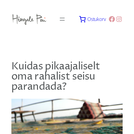
Skip
to
Facebo
Insta
Ostukorv
content
Kuidas pikaajaliselt
oma rahalist seisu
parandada?