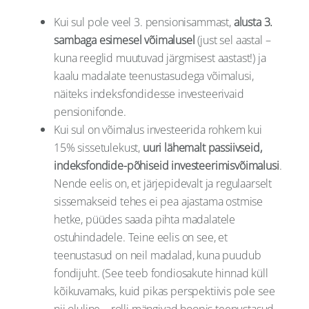
Kui sul pole veel 3. pensionisammast,
alusta 3.
sambaga esimesel võimalusel
(just sel aastal –
kuna reeglid muutuvad järgmisest aastast!) ja
kaalu madalate teenustasudega võimalusi,
näiteks indeksfondidesse investeerivaid
pensionifonde.
Kui sul on võimalus investeerida rohkem kui
15% sissetulekust,
uuri lähemalt passiivseid,
indeksfondide-põhiseid investeerimisvõimalusi
.
Nende eelis on, et järjepidevalt ja regulaarselt
sissemakseid tehes ei pea ajastama ostmise
hetke, püüdes saada pihta madalatele
ostuhindadele. Teine eelis on see, et
teenustasud on neil madalad, kuna puudub
fondijuht. (See teeb fondiosakute hinnad küll
kõikuvamaks, kuid pikas perspektiivis pole see
nii oluline – rolli mängivad hoopis teenustasud,