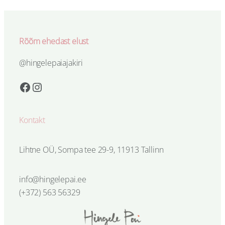
Rõõm ehedast elust
@hingelepaiajakiri
Facebook
Instagram
Kontakt
Lihtne OÜ, Sompa tee 29-9, 11913 Tallinn
info@hingelepai.ee
(+372) 563 56329