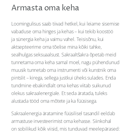
Armasta oma keha
Loomingulisus saab tiivad hetkel, kui leiame sisemise
vabaduse oma hinges ja kehas – kui tekib koostöö
ja sünergia keha ja vaimu vahel. Teisisõnu, kui
aktsepteerime oma tõelise mina kõiki tahke,
sealhulgas seksuaalsust. Sakraaltšakra õpetab meid
tunnetama oma keha samal moel, nagu pühendunud
muusik tunnetab oma instrumenti või kunstnik oma
pintslit – kirega, sellega justkui üheks sulades. Enda
tundmine ebakindlalt oma kehas viitab suikunud
olekus sakraalenergiale. Et seda äratada, tuleks
alustada tööd oma mõtete ja ka füüsisega.
Sakraalenergia äratamine füüsilisel tasandil eeldab
armastuse investeerimist oma kehasse. Siinkohal
on sobilikud kõik viisid, mis tunduvad meelepärased: