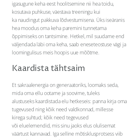
igasugune keha eest hoolitsemine nii hea toidu,
kosutava puhkuse, väestava treeningu kui
ka naudingut pakkuva lõdvestumisena. Üks iseäranis
hea moodus oma keha paremini tunnetama
õppimiseks on tantsimine. Hetkel, mil suudame end
väljendada läbi oma keha, saab eneseteostuse vägi ja
loomingulisus meis hoopis uue mõõtme.
Kaardista tähtsaim
Et sakraalenergia on generaatoriks, loomaks seda,
mida oma ellu ootame ja soovime, tuleks
alustuseks kaardistada elu hetkeseis: panna kirja oma
tugevused ning kõik need valdkonnad, millesse
kirega suhtud; kõik need tegevused
või eluelemendid, mis sinu jaoks elus olulisemat
väärtust kannavad. Iga selline mõtisklusprotsess viib