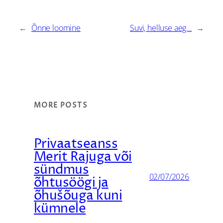
←
Õnne loomine
Suvi, helluse aeg…
→
MORE POSTS
Privaatseanss
Merit Rajuga või
sündmus
02/07/2026
õhtusöögi ja
õhušõuga kuni
kümnele