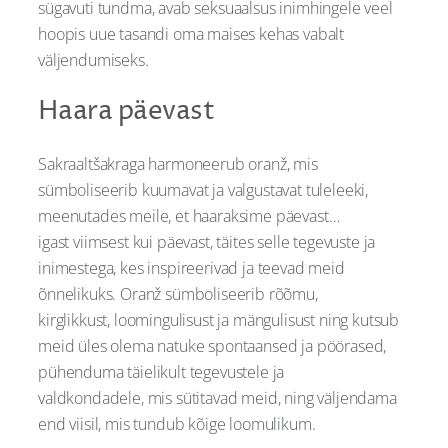
sügavuti tundma, avab seksuaalsus inimhingele veel
hoopis uue tasandi oma maises kehas vabalt
väljendumiseks.
Haara päevast
Sakraaltšakraga harmoneerub oranž, mis
sümboliseerib kuumavat ja valgustavat tuleleeki,
meenutades meile, et haaraksime päevast…
igast viimsest kui päevast, täites selle tegevuste ja
inimestega, kes inspireerivad ja teevad meid
õnnelikuks. Oranž sümboliseerib rõõmu,
kirglikkust, loomingulisust ja mängulisust ning kutsub
meid üles olema natuke spontaansed ja pöörased,
pühenduma täielikult tegevustele ja
valdkondadele, mis sütitavad meid, ning väljendama
end viisil, mis tundub kõige loomulikum.