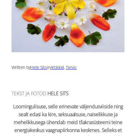
Written by
Hele Sits
in
Artikkel
, 
Tervis
TEKST JA FOTOD
HELE SITS
Loomingulisuse, selle erinevate väljendusviiside ning
sealt edasi ka kire, seksuaalsuse, naiselikkuse ja
mehelikkusega ühendab meid tšakrasüsteemi teine
energiakeskus vaagnapiirkonna keskmes. Selleks et