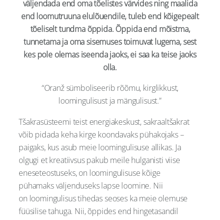
väljendada end oma tõelistes värvides ning maalida
end loomutruuna elulõuendile, tuleb end kõigepealt
tõeliselt tundma õppida. Õppida end mõistma,
tunnetama ja oma sisemuses toimuvat lugema, sest
kes pole olemas iseenda jaoks, ei saa ka teise jaoks
olla.
“Oranž sümboliseerib rõõmu, kirglikkust,
loomingulisust ja mängulisust.”
Tšakrasüsteemi teist energiakeskust, sakraaltšakrat
võib pidada keha kirge koondavaks pühakojaks –
paigaks, kus asub meie loomingulisuse allikas. Ja
olgugi et kreatiivsus pakub meile hulganisti viise
eneseteostuseks, on loomingulisuse kõige
pühamaks väljenduseks lapse loomine. Nii
on loomingulisus tihedas seoses ka meie olemuse
füüsilise tahuga. Nii, õppides end hingetasandil