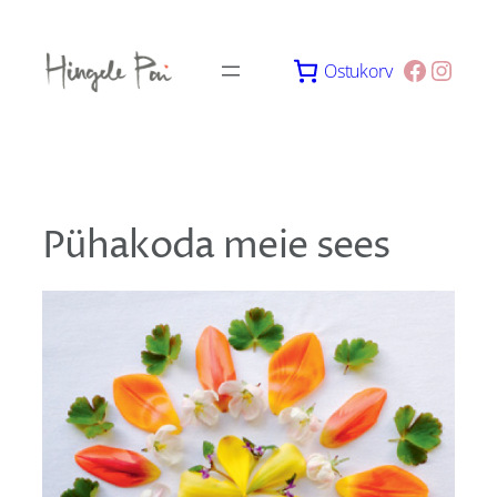
Skip
to
Facebo
Insta
Ostukorv
content
Pühakoda meie sees