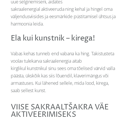
uue selginemiseni, aidates
sakraalenergial aktiveeruda ning kehal ja hingel oma
väljendusviisides ja eesmärkide püstitamisel ühtsus ja
harmoonia leida.
Ela kui kunstnik – kirega!
Vabas kehas tunneb end vabana ka hing. Takistusteta
voolav tulekarva sakraalenergia aitab
kirglikul kunstnikul sinu sees oma tõelised värvid valla
päästa, ükskõik kas siis lõuendil, klaverimängus või
armastuses. Kui lähened sellele, mida lood, kirega,
saab sellest kunst.
VIISE SAKRAALTŠAKRA VÄE
AKTIVEERIMISEKS