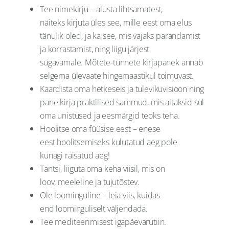
Tee nimekirju – alusta lihtsamatest,
näiteks kirjuta üles see, mille eest oma elus
tänulik oled, ja ka see, mis vajaks parandamist
ja korrastamist, ning liigu järjest
sügavamale. Mõtete-tunnete kirjapanek annab
selgema ülevaate hingemaastikul toimuvast.
Kaardista oma hetkeseis ja tulevikuvisioon ning
pane kirja praktilised sammud, mis aitaksid sul
oma unistused ja eesmärgid teoks teha.
Hoolitse oma füüsise eest – enese
eest hoolitsemiseks kulutatud aeg pole
kunagi raisatud aeg!
Tantsi, liiguta oma keha viisil, mis on
loov, meeleline ja tujutõstev.
Ole loominguline – leia viis, kuidas
end loominguliselt väljendada.
Tee mediteerimisest igapäevarutiin.